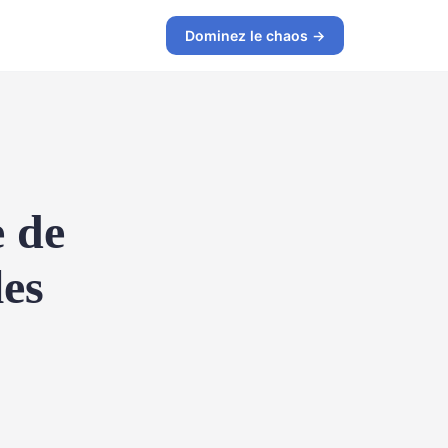
Dominez le chaos →
e de
les