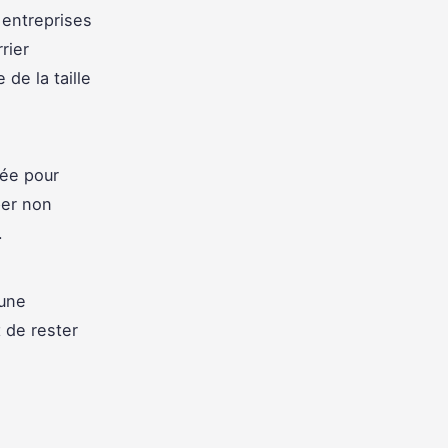
 entreprises
rier
 de la taille
ée pour
per non
.
 une
t de rester