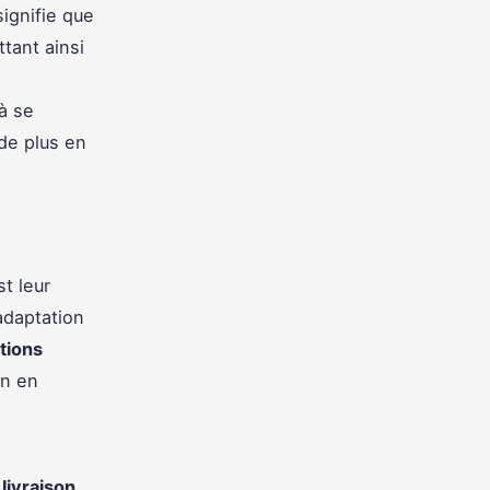
ignifie que
tant ainsi
à se
de plus en
t leur
adaptation
tions
on en
livraison
.