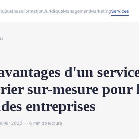
tu
Business
Formation
Juridique
Management
Marketing
Services
es
avantages d'un servic
rier sur-mesure pour 
des entreprises
évrier 2025 — 6 min de lecture