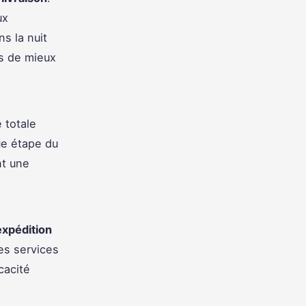
ux
ns la nuit
es de mieux
 totale
ue étape du
nt une
expédition
es services
cacité