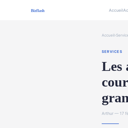
Accueil
Ac
Accueil
›
Servic
SERVICES
Les 
cour
gran
Arthur — 17 f