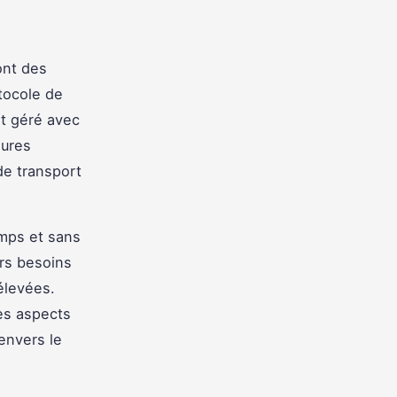
nt des
otocole de
st géré avec
sures
de transport
emps et sans
rs besoins
élevées.
ces aspects
envers le