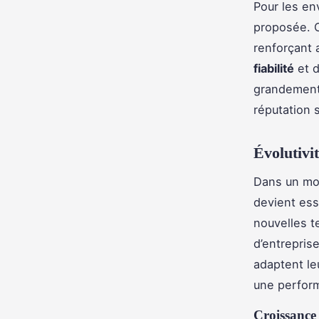
Pour les en
proposée. C
renforçant a
fiabilité
et 
grandement 
réputation s
Évolutivi
Dans un mo
devient ess
nouvelles t
d’entrepris
adaptent le
une perfor
Croissance 