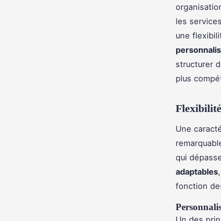
organisatio
les service
une flexibi
personnalis
structurer 
plus compéti
Flexibilit
Une caracté
remarquab
qui dépasse
adaptables
fonction de
Personnalis
Un des prin