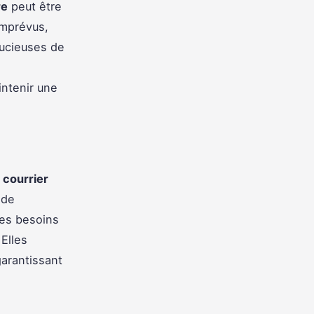
re
peut être
imprévus,
soucieuses de
intenir une
e courrier
 de
les besoins
Elles
garantissant