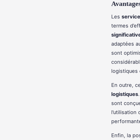
Avantages
Les
service
termes d’ef
significativ
adaptées au
sont optimi
considérabl
logistiques
En outre, c
logistiques
sont conçue
l’utilisatio
performante
Enfin, la pos