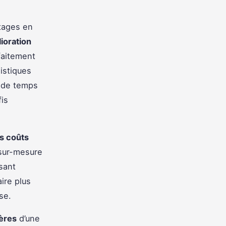
tages en
ioration
faitement
istiques
n de temps
is
s coûts
 sur-mesure
sant
aire plus
se.
ières
d’une