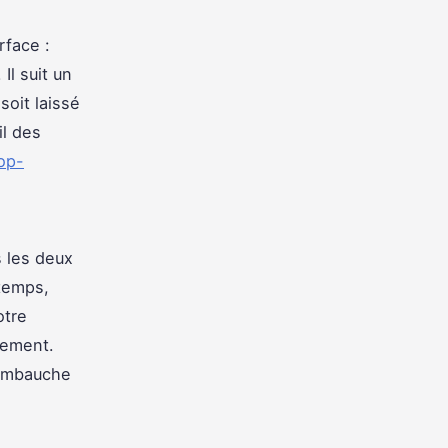
rface :
Il suit un
soit laissé
il des
op-
 les deux
temps,
otre
cement.
l’embauche