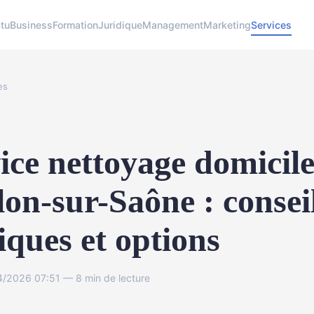
tu
Business
Formation
Juridique
Management
Marketing
Services
es
ice nettoyage domicile
on-sur-Saône : consei
iques et options
4/2026 07:51 — 8 min de lecture