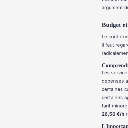
argument dé
Budget et
Le coût d’u
il faut rega
radicalemen
Comprendre
Les service
dépenses an
certaines c
certaines 
tarif minor
26,50 €/h
r
L'importan