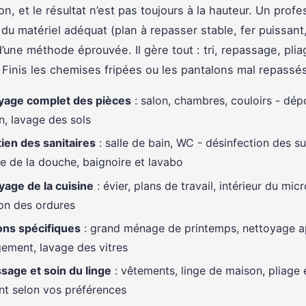
n, et le résultat n’est pas toujours à la hauteur. Un profe
 du matériel adéquat (plan à repasser stable, fer puissant
d’une méthode éprouvée. Il gère tout : tri, repassage, plia
Finis les chemises fripées ou les pantalons mal repassés
yage complet des pièces
: salon, chambres, couloirs - dép
n, lavage des sols
ien des sanitaires
: salle de bain, WC - désinfection des su
e de la douche, baignoire et lavabo
yage de la cuisine
: évier, plans de travail, intérieur du mic
on des ordures
ons spécifiques
: grand ménage de printemps, nettoyage a
ment, lavage des vitres
sage et soin du linge
: vêtements, linge de maison, pliage 
t selon vos préférences