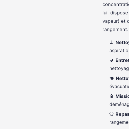
concentratio
lui, dispose
vapeur) et 
rangement. 
🧹
Netto
aspiratio
🚽
Entret
nettoyag
🍽️
Netto
évacuati
🧴
Missi
déménage
👕
Repas
rangemen