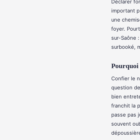
Déclarer fo
important p
une chemise
foyer. Pour
sur-Saône :
surbooké, m
Pourquoi 
Confier le 
question de
bien entret
franchit la 
passe pas ju
souvent oub
dépoussière