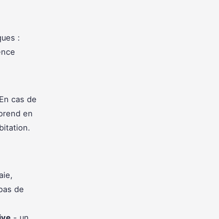
ques :
ence
 En cas de
 prend en
bitation.
aie,
 pas de
s
ive
- un