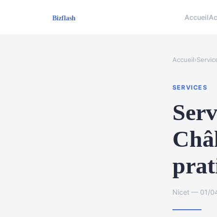
Accueil
Ac
Accueil
›
Servic
SERVICES
Serv
Châl
prat
Nicet — 01/0