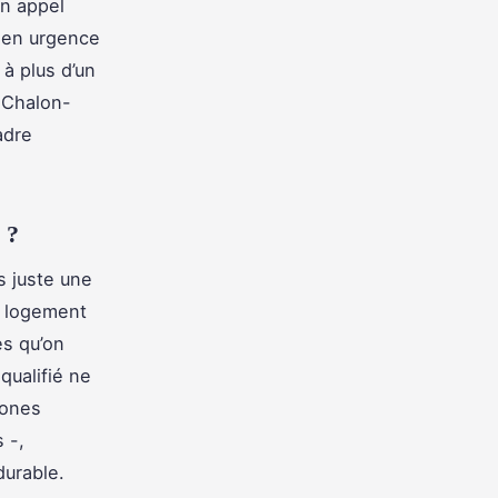
un appel
r en urgence
à plus d’un
à Chalon-
adre
 ?
s juste une
n logement
ès qu’on
qualifié ne
zones
 -,
durable.