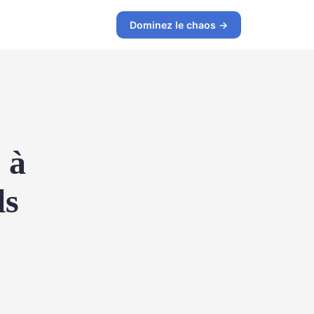
Dominez le chaos →
 à
ls