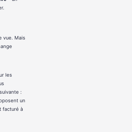
r.
e vue. Mais
change
ur les
us
suivante :
roposent un
 facturé à