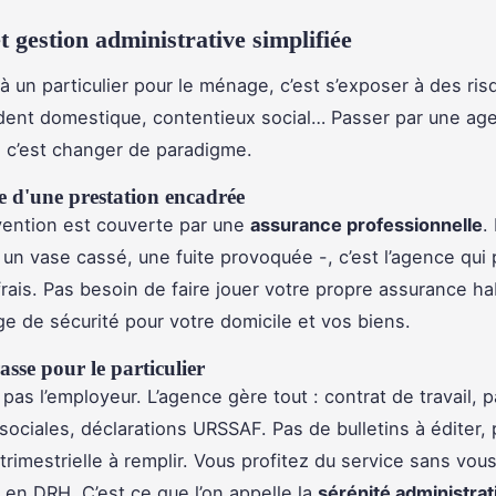
t gestion administrative simplifiée
à un particulier pour le ménage, c’est s’exposer à des ris
dent domestique, contentieux social… Passer par une ag
, c’est changer de paradigme.
e d'une prestation encadrée
vention est couverte par une
assurance professionnelle
.
n vase cassé, une fuite provoquée -, c’est l’agence qui
frais. Pas besoin de faire jouer votre propre assurance ha
ge de sécurité pour votre domicile et vos biens.
sse pour le particulier
pas l’employeur. L’agence gère tout : contrat de travail, p
 sociales, déclarations URSSAF. Pas de bulletins à éditer,
trimestrielle à remplir. Vous profitez du service sans vou
 en DRH. C’est ce que l’on appelle la
sérénité administrat