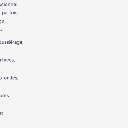
ssionnel,
, parfois
ge,
.
oussiérage,
rfaces,
ro-ondes,
près
et