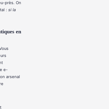
peu-près. On
tal :
si la
utiques en
 Vous
eurs
nt
e e-
son arsenal
re
t