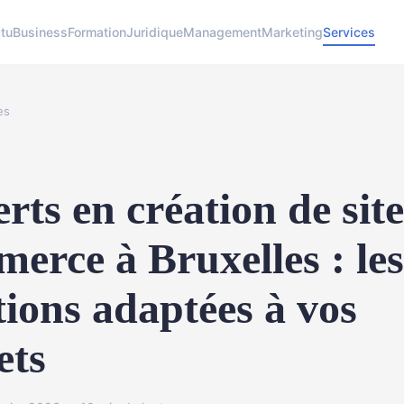
tu
Business
Formation
Juridique
Management
Marketing
Services
es
rts en création de site
erce à Bruxelles : les
tions adaptées à vos
ets