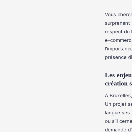
Vous cherch
surprenant 
respect du 
e-commerce 
l’importanc
présence di
Les enjeu
création 
À Bruxelles
Un projet s
langue ses 
ou s’il cern
demande d’u