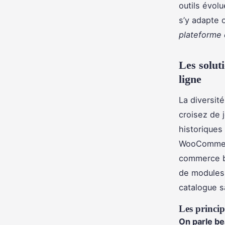
outils évol
s’y adapte o
plateforme 
Les solut
ligne
La diversit
croisez de 
historiques
WooCommerce
commerce br
de modules 
catalogue s
Les princip
On parle b