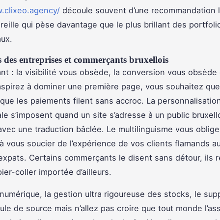
.clixeo.agency/
découle souvent d’une recommandation l
eille qui pèse davantage que le plus brillant des portfoli
aux.
s des entreprises et commerçants bruxellois
ant : la visibilité vous obsède, la conversion vous obsède
aspirez à dominer une première page, vous souhaitez que
que les paiements filent sans accroc. La personnalisation
le s’imposent quand un site s’adresse à un public bruxello
vec une traduction bâclée. Le multilinguisme vous oblige
à vous soucier de l’expérience de vos clients flamands a
expats. Certains commerçants le disent sans détour, ils r
ier-coller importée d’ailleurs.
numérique, la gestion ultra rigoureuse des stocks, le supp
oule de source mais n’allez pas croire que tout monde l’as