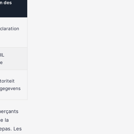
on des
claration
IL
re
oriteit
gegevens
merçants
e la
repas. Les