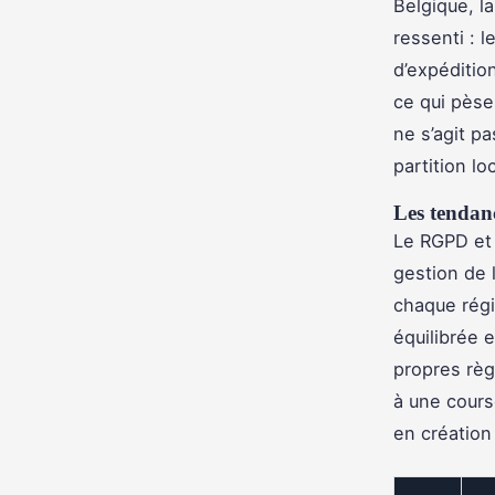
Belgique, la
ressenti : l
d’expédition
ce qui pèse 
ne s’agit p
partition lo
Les tendanc
Le RGPD et 
gestion de 
chaque régi
équilibrée e
propres règl
à une cours
en création