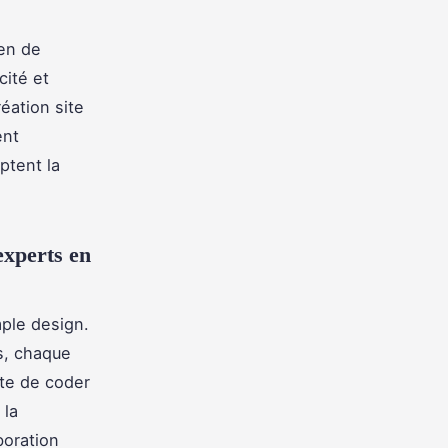
ien de
cité et
éation site
ent
ptent la
experts en
mple design.
s, chaque
te de coder
 la
boration