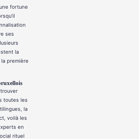
 une fortune
squ’il
nnalisation
ve ses
lusieurs
stent la
s la première
ruxellois
 trouver
s toutes les
ilingues, la
, voilà les
 experts en
cial rituel