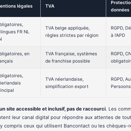
Protecti
entions légales
TVA
données
bligatoires,
TVA belge appliquée,
RGPD, Dé
rilingues FR NL
règles strictes par région
à l’APD
N
bligatoires, en
TVA française, systèmes
RGPD, CN
rançais
de franchise possible
obligatoi
bligatoires,
TVA néerlandaise,
RGPD, Aut
éerlandais
simplification export
Persoons
incipal
un site accessible et inclusif, pas de raccourci
. Les com
tent leur canal digital pour répondre aux attentes de tout
 y compris ceux qui utilisent Bancontact ou les chèques-