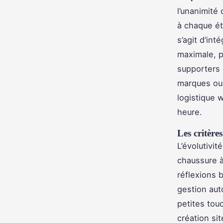
l’unanimité
à chaque ét
s’agit d’in
maximale, p
supporters 
marques ou 
logistique w
heure.
Les critère
L’évolutivit
chaussure à
réflexions b
gestion aut
petites touc
création si