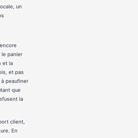
ocale, un
os
 encore
 le panier
 et la
is, et pas
 à peaufiner
utant que
efusent la
ort client,
sure. En