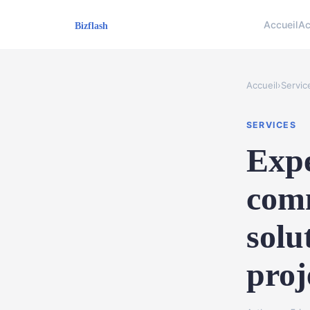
Accueil
Ac
Accueil
›
Servic
SERVICES
Expe
comm
solu
proj