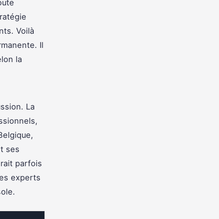
oute
tratégie
nts. Voilà
rmanente. Il
lon la
ssion. La
ssionnels,
Belgique,
it ses
rait parfois
des experts
ole.