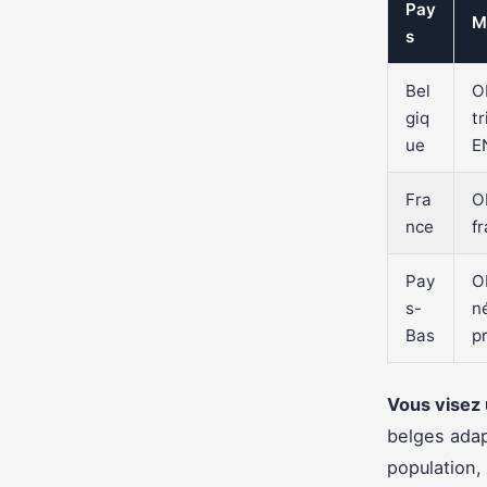
Pay
M
s
Bel
O
giq
t
ue
E
Fra
O
nce
f
Pay
O
s-
n
Bas
pr
Vous visez 
belges adap
population,