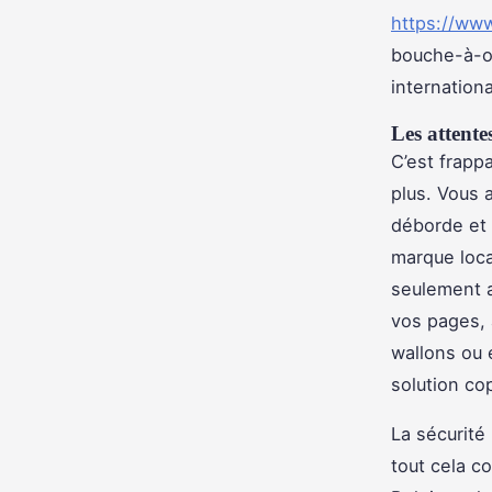
https://www
bouche-à-or
internation
Les attente
C’est frapp
plus. Vous 
déborde et 
marque loca
seulement a
vos pages, 
wallons ou 
solution cop
La sécurité 
tout cela c