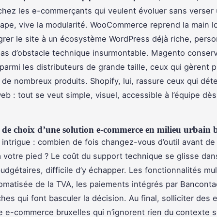
 chez les e-commerçants qui veulent évoluer sans verser
ape, vive la modularité. WooCommerce reprend la main lor
tégrer le site à un écosystème WordPress déjà riche, perso
as d’obstacle technique insurmontable. Magento conser
parmi les distributeurs de grande taille, ceux qui gèrent p
de nombreux produits. Shopify, lui, rassure ceux qui déte
eb : tout se veut simple, visuel, accessible à l’équipe dè
s de choix d’une solution e-commerce en milieu urbain b
é intrigue : combien de fois changez-vous d’outil avant de
 votre pied ? Le coût du support technique se glisse dan
udgétaires, difficile d’y échapper. Les fonctionnalités mult
omatisée de la TVA, les paiements intégrés par Bancontact
hes qui font basculer la décision. Au final, solliciter des
te e-commerce bruxelles qui n’ignorent rien du contexte so